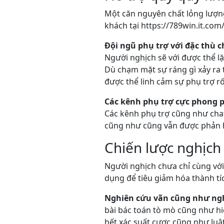
Một căn nguyên chất lỏng lượng
khách tại https://789win.it.com
Đội ngũ phụ trợ với đặc thù 
Người nghịch sẽ với được thể l
Dù chạm mặt sự ráng gì xảy ra 
được thể linh cảm sự phụ trợ rối
Các kênh phụ trợ cực phong 
Các kênh phụ trợ cũng như chat 
cũng như cũng vẫn được phản hồ
Chiến lược nghịch
Người nghịch chưa chỉ cùng với
dụng để tiêu giảm hóa thành tí
Nghiên cứu vãn cũng như ngh
bài bác toán tò mò cũng như hiế
hết xác suất cược cũng như luậ