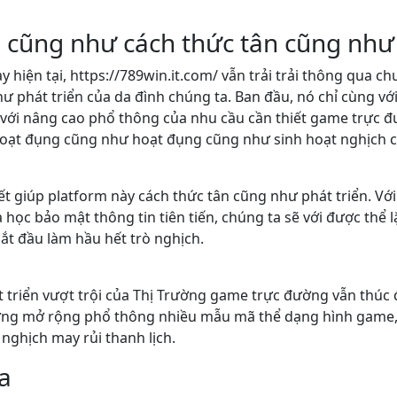
h cũng như cách thức tân cũng như 
 hiện tại, https://789win.it.com/ vẫn trải trải thông qua chư
ư phát triển của da đình chúng ta. Ban đầu, nó chỉ cùng với
 với nâng cao phổ thông của nhu cầu cần thiết game trực đư
t đụng cũng như hoạt đụng cũng như sinh hoạt nghịch ch
ết giúp platform này cách thức tân cũng như phát triển. Vớ
ọc bảo mật thông tin tiên tiến, chúng ta sẽ với được thể 
́t đầu làm hầu hết trò nghịch.
 triển vượt trội của Thị Trường game trực đường vẫn thúc đ
ng mở rộng phổ thông nhiều mẫu mã thể dạng hình game,
nghịch may rủi thanh lịch.
a