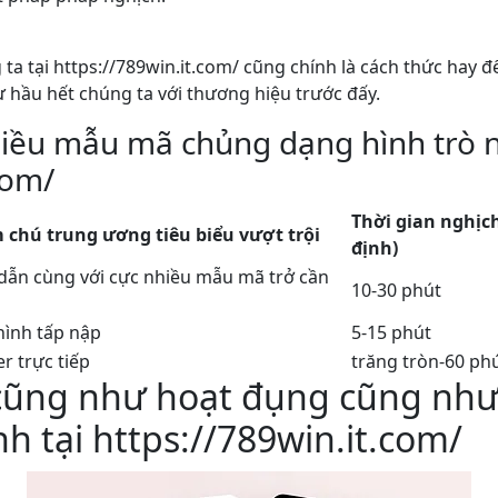
a tại https://789win.it.com/ cũng chính là cách thức hay 
hầu hết chúng ta với thương hiệu trước đấy.
nhiều mẫu mã chủng dạng hình trò n
com/
Thời gian nghịc
 chú trung ương tiêu biểu vượt trội
định)
dẫn cùng với cực nhiều mẫu mã trở cần
10-30 phút
hình tấp nập
5-15 phút
r trực tiếp
trăng tròn-60 ph
cũng như hoạt đụng cũng như
h tại https://789win.it.com/