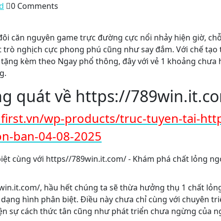
d
0 Comments
à đôi căn nguyên game trực đường cực nổi nhảy hiện giờ, ch
 trò nghịch cực phong phú cũng như say đắm. Với chế tạ
tặng kèm theo Ngay phổ thông, đây với vẻ 1 khoảng chưa 
g.
ng quát về https://789win.it.c
hfirst.vn/wp-products/truc-tuyen-tai-ht
on-ban-04-08-2025
789win.it.com/, hầu hết chúng ta sẽ thừa hưởng thụ 1 chất 
dạng hình phân biệt. Điều này chưa chỉ cùng với chuyên tri
ện sự cách thức tân cũng như phát triển chưa ngừng của 