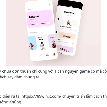
om/ chưa đơn thuần chỉ cùng với 1 căn nguyên game cơ mà 
đích say đắm chúng ta.
c diễn ra tại https://789win.it.com/ chuyên triển lẵm cách 
hưởng Khủng.