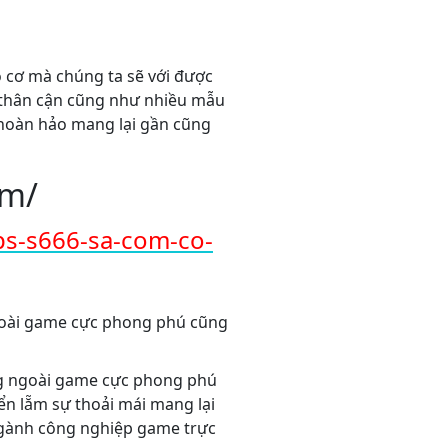
ỗ cơ mà chúng ta sẽ với được
o thân cận cũng như nhiều mẫu
hoàn hảo mang lại gần cũng
om/
tps-s666-sa-com-co-
lỏng ngoài game cực phong phú
ển lẵm sự thoải mái mang lại
ngành công nghiệp game trực