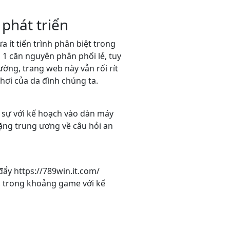
phát triển
a ít tiến trình phân biệt trong
 1 căn nguyên phân phối lẻ, tuy
ờng, trang web này vẫn rối rít
ơi của da đình chúng ta.
i sự với kế hoạch vào dàn máy
lặng trung ương về câu hỏi an
ẩy https://789win.it.com/
 trong khoảng game với kế