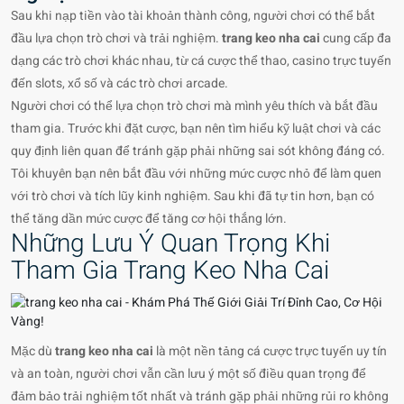
Sau khi nạp tiền vào tài khoản thành công, người chơi có thể bắt
đầu lựa chọn trò chơi và trải nghiệm.
trang keo nha cai
cung cấp đa
dạng các trò chơi khác nhau, từ cá cược thể thao, casino trực tuyến
đến slots, xổ số và các trò chơi arcade.
Người chơi có thể lựa chọn trò chơi mà mình yêu thích và bắt đầu
tham gia. Trước khi đặt cược, bạn nên tìm hiểu kỹ luật chơi và các
quy định liên quan để tránh gặp phải những sai sót không đáng có.
Tôi khuyên bạn nên bắt đầu với những mức cược nhỏ để làm quen
với trò chơi và tích lũy kinh nghiệm. Sau khi đã tự tin hơn, bạn có
thể tăng dần mức cược để tăng cơ hội thắng lớn.
Những Lưu Ý Quan Trọng Khi
Tham Gia Trang Keo Nha Cai
Mặc dù
trang keo nha cai
là một nền tảng cá cược trực tuyến uy tín
và an toàn, người chơi vẫn cần lưu ý một số điều quan trọng để
đảm bảo trải nghiệm tốt nhất và tránh gặp phải những rủi ro không