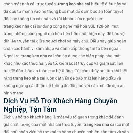
chọn một nhà cái trực tuyến.
trang keo nha cai
hiểu rõ điều này và
đã đầu tư mạnh vào hệ thống bảo mật để đảm bảo an toàn tuyệt
đối cho thông tin cá nhân và tài khoản của người chơi.
trang keo nha cai
sử dụng công nghệ mã hóa SSL 128-bit, một
trong những công nghệ mã hóa tiên tiến nhất hiện nay, để bảo vệ
dữ liệu truyền tải giữa người chơi và máy chủ. Điều này giúp ngăn
chặn các hành vi xâm nhập và đánh cắp thông tin từ bên ngoài.
Ngoài ra,
trang keo nha cai
còn áp dụng các biện pháp bảo mật
khác như xác thực hai yếu tố, kiểm soát truy cập và giám sát liên
tục để đảm bảo an toàn cho hệ thống. Tôi cảm thấy an tâm khi biết
rằng
trang keo nha cai
luôn đặt vấn đề bảo mật lên hàng đầu và
không ngừng cải thiện hệ thống để đối phó với các mối đe dọa an
ninh mạng.
Dịch Vụ Hỗ Trợ Khách Hàng Chuyên
Nghiệp, Tận Tâm
Dịch vụ hỗ trợ khách hàng là một yếu tố quan trọng khác để đánh
giá chất lượng của một nhà cái trực tuyến.
trang keo nha cai
có một
đội ngũ nhân viên hỗ trợ khách hàng chuyên nghiệp, tận tâm và sẵn