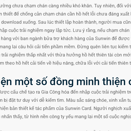
 thường chưa chạm chán càng nhiều khó khăn. Tuy nhiên, đối v
 cần thiết để chống cản chạm chán cần hồ hết lỗi chưa đáng xuất
i download xuống. Sau lúc thiết lập hoàn thành, người mua cũn
ập cuộc trải nghiệm ngay lập tức. Lưu ý rằng, nếu chạm chán 
a hàng với ban ngành bửa trợ khách hàng của Sunwin để được v
mang lại câu hỏi cải tiến phầm mềm. Đừng quên liên tục kiểm 
trải nghiệm thấp nhất với thừa hưởng hồ hết thiên tài còn mới
m theo hồ hết cải tiến về hiệu năng, chữa lỗi với cải tiến thiê
diện một số đồng minh thiện
được cấu chế tạo ra Gia Công hóa đến nhập cuộc trải nghiệm t
 bị đặt tư duy với dễ kiếm tìm. Màu sắc sáng chóe, xinh xắn t
 hiện bản thiết kế tác phẩm của Sunwin Card. Người nghịch xuấ
ấn thấy, từ hình nền công ty yếu mang lại một số cuộc nghịch,