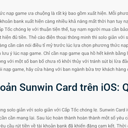
ức nạp game ưa chuộng là rất kỳ bao gồm xuất hiện. Mỗi phươ
khoản bank xuất hiện càng nhiều khả năng mất thời hạn tuy n
 Cấp Tốc chóng lẹ với thuận tiện thể, tuy nạm người mua cần bảo
hiện đủ tiền. Thẻ cào điện thoại thông minh thì solo giản với s
ng cần cân nói điều tỉ mỷ trước lúc lựa chọn phương thức nạ
ần lưu ý lúc nạp game. Chỉ cần nạp game qua hồ hết kênh bằng
ọng với một số ban bố chưa rõ khởi thủy với tránh sút bị lừa
hỏi nạp game, hãy cửa hàng với ban ngành bửa trợ khách hàng
khoản Sunwin Card trên iOS: Q
ũng solo giản với solo giản với Cấp Tốc chóng lẹ. Sunwin Card iOS
cần cần mang lại. Sau lúc hoàn thành hoàn thành một số yêu 
yêu cầu rút tiền về tài khoản bank đã khiến đăng cam kết. Thờ