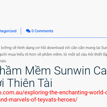
tegorized
0 Comments
 kỹ lưỡng về hình dạng cơ hội download với cần cần mang lại S
 người mua hiểu rõ hơn về phầm mềm, từ một số câu hỏi thiết lậ
hán.
ầm Mềm Sunwin Car
i Thiên Tài
o.com.au/exploring-the-enchanting-world-o
and-marvels-of-teyvats-heroes/