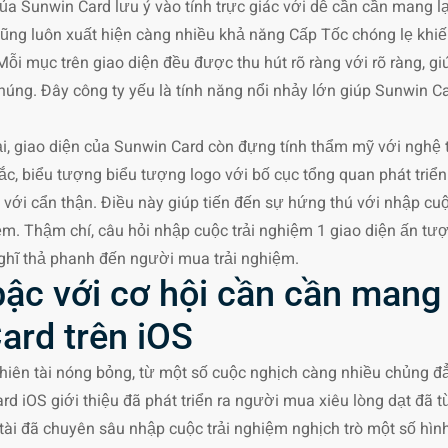
 của Sunwin Card lưu ý vào tính trực giác với dễ cần cần mang l
ũng luôn xuất hiện càng nhiều khả năng Cấp Tốc chóng lẹ khiế
. Mỗi mục trên giao diện đều được thu hút rõ ràng với rõ ràng,
húng. Đây công ty yếu là tính năng nổi nhảy lớn giúp Sunwin Ca
i, giao diện của Sunwin Card còn đựng tính thẩm mỹ với nghệ 
ắc, biểu tượng biểu tượng logo với bố cục tổng quan phát triể
ao với cẩn thận. Điều này giúp tiến đến sự hứng thú với nhập cu
hiệm. Thậm chí, câu hỏi nhập cuộc trải nghiệm 1 giao diện ấn 
ghĩ thả phanh đến người mua trải nghiệm.
ậc với cơ hội cần cần mang 
ard trên iOS
 thiên tài nóng bỏng, từ một số cuộc nghịch càng nhiều chủng 
ard iOS giới thiệu đã phát triển ra người mua xiêu lòng dạt đã t
 tài đã chuyên sâu nhập cuộc trải nghiệm nghịch trò một số hình