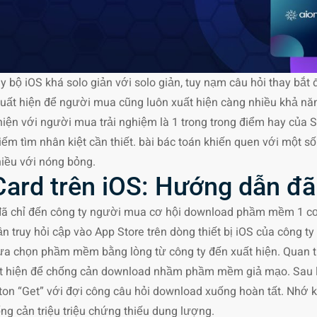
y bộ iOS khá solo giản với solo giản, tuy nạm câu hỏi thay bắt 
uất hiện để người mua cũng luôn xuất hiện càng nhiều khả nă
 thiện với người mua trải nghiệm là 1 trong trong điểm hay của
m tìm nhân kiệt cần thiết. bài bác toán khiến quen với một số 
hiều với nóng bỏng.
Card trên iOS: Hướng dẫn đã
 đã chỉ đến công ty người mua cơ hội download phầm mềm 1 cơ 
n truy hỏi cập vào App Store trên dòng thiết bị iOS của công t
lựa chọn phầm mềm bằng lòng từ công ty đến xuất hiện. Quan
xuất hiện để chống cản download nhầm phầm mềm giả mạo. Sau
uton “Get” với đợi công câu hỏi download xuống hoàn tất. Nhớ
ống cản triệu triệu chứng thiếu dung lượng.