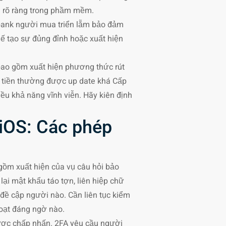
i rõ ràng trong phầm mềm.
ản bank người mua triển lẵm bảo đảm
́ tạo sự đủng đỉnh hoặc xuất hiện
 bao gồm xuất hiện phương thức rút
út tiền thường được up date khá Cấp
iều khả năng vĩnh viễn. Hãy kiên định
 iOS: Các phép
gồm xuất hiện của vụ câu hỏi bảo
ại mật khẩu táo tợn, liên hiệp chữ
 đề cập người nào. Cần liên tục kiểm
hoạt đáng ngờ nào.
được chấp nhấn. 2FA yêu cầu người