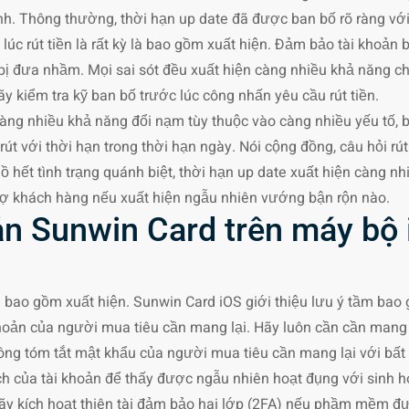
hành. Thông thường, thời hạn up date đã được ban bố rõ ràng vớ
c lúc rút tiền là rất kỳ là bao gồm xuất hiện. Đảm bảo tài kho
 bị đưa nhầm. Mọi sai sót đều xuất hiện càng nhiều khả năng chê
y kiểm tra kỹ ban bố trước lúc công nhấn yêu cầu rút tiền.
 càng nhiều khả năng đổi nạm tùy thuộc vào càng nhiều yếu tố,
rút với thời hạn trong thời hạn ngày. Nói cộng đồng, câu hỏi r
ồ hết tình trạng quánh biệt, thời hạn up date xuất hiện càng nh
ợ khách hàng nếu xuất hiện ngẫu nhiên vướng bận rộn nào.
ản Sunwin Card trên máy bộ
 bao gồm xuất hiện. Sunwin Card iOS giới thiệu lưu ý tầm bao 
khoản của người mua tiêu cần mang lại. Hãy luôn cần cần mang l
hông tóm tắt mật khẩu của người mua tiêu cần mang lại với bất
ịch của tài khoản để thấy được ngẫu nhiên hoạt đụng với sinh 
hãy kích hoạt thiên tài đảm bảo hai lớp (2FA) nếu phầm mềm 