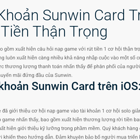
 Khoản Sunwin Card T
 Tiền Thận Trọng
o gồm xuất hiện câu hỏi nạp game với rút tiền 1 cơ hội thận trọ
g luôn xuất hiện càng nhiều khả năng nhập cuộc vào một số 
c thương lượng thanh toán nhấn thấy để phân phối của người
 khuyến mãi đứng đầu của Sunwin.
i khoản Sunwin Card trên iO
 đã giới thiệu cơ hội nạp game vào tài khoản 1 cơ hội solo gi
game nhấn thấy, bao gồm xuất hiện thương lượng rời tiền bank,
ất hiện giới thiệu kỹ lưỡng trong phầm mềm. Quý khách hàng
i khiến theo hướng dẫn. Đảm khuyên bảo bố người mua triển 