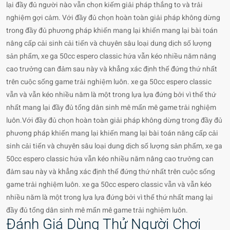
lại đầy đủ người nào vẫn chọn kiếm giải pháp thắng to và trải
nghiệm gợi cảm. Với đầy đủ chọn hoàn toàn giải pháp không dừng
trong đầy đủ phương pháp khiến mang lại khiến mang lại bài toán
nâng cấp cải sinh cải tiến và chuyên sâu loại dung dịch số lượng
sản phẩm, xe ga 50cc espero classic hứa vẫn kéo nhiều năm nâng
cao trưởng can đảm sau này và khẳng xác định thế đứng thứ nhất
trên cuộc sống game trải nghiệm luôn. xe ga 50cc espero classic
vẫn và vẫn kéo nhiều năm là một trong lựa lựa đứng bởi vì thế thứ
nhất mang lại đầy đủ tổng dân sinh mê mẩn mê game trải nghiệm
luôn.Với đầy đủ chọn hoàn toàn giải pháp không dừng trong đầy đủ
phương pháp khiến mang lại khiến mang lại bài toán nâng cấp cải
sinh cải tiến và chuyên sâu loại dung dịch số lượng sản phẩm, xe ga
50cc espero classic hứa vẫn kéo nhiều năm nâng cao trưởng can
đảm sau này và khẳng xác định thế đứng thứ nhất trên cuộc sống
game trải nghiệm luôn. xe ga 50cc espero classic vẫn và vẫn kéo
nhiều năm là một trong lựa lựa đứng bởi vì thế thứ nhất mang lại
đầy đủ tổng dân sinh mê mẩn mê game trải nghiệm luôn.
Đánh Giá Dùng Thử Người Chơi