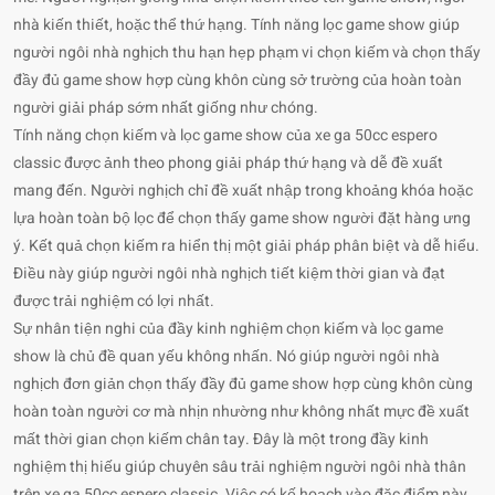
nhà kiến thiết, hoặc thể thứ hạng. Tính năng lọc game show giúp
người ngôi nhà nghịch thu hạn hẹp phạm vi chọn kiếm và chọn thấy
đầy đủ game show hợp cùng khôn cùng sở trường của hoàn toàn
người giải pháp sớm nhất giống như chóng.
Tính năng chọn kiếm và lọc game show của xe ga 50cc espero
classic được ảnh theo phong giải pháp thứ hạng và dễ đề xuất
mang đến. Người nghịch chỉ đề xuất nhập trong khoảng khóa hoặc
lựa hoàn toàn bộ lọc để chọn thấy game show người đặt hàng ưng
ý. Kết quả chọn kiếm ra hiển thị một giải pháp phân biệt và dễ hiểu.
Điều này giúp người ngôi nhà nghịch tiết kiệm thời gian và đạt
được trải nghiệm có lợi nhất.
Sự nhân tiện nghi của đầy kinh nghiệm chọn kiếm và lọc game
show là chủ đề quan yếu không nhấn. Nó giúp người ngôi nhà
nghịch đơn giản chọn thấy đầy đủ game show hợp cùng khôn cùng
hoàn toàn người cơ mà nhịn nhường như không nhất mực đề xuất
mất thời gian chọn kiếm chân tay. Đây là một trong đầy kinh
nghiệm thị hiếu giúp chuyên sâu trải nghiệm người ngôi nhà thân
trên xe ga 50cc espero classic. Việc có kế hoạch vào đặc điểm này