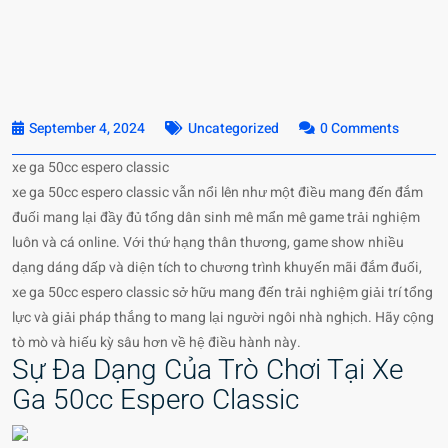
September 4, 2024
Uncategorized
0 Comments
xe ga 50cc espero classic
xe ga 50cc espero classic vẫn nổi lên như một điều mang đến đắm
đuối mang lại đầy đủ tổng dân sinh mê mẩn mê game trải nghiệm
luôn và cá online. Với thứ hạng thân thương, game show nhiều
dạng dáng dấp và diện tích to chương trình khuyến mãi đắm đuối,
xe ga 50cc espero classic sở hữu mang đến trải nghiệm giải trí tổng
lực và giải pháp thắng to mang lại người ngôi nhà nghịch. Hãy cộng
tò mò và hiếu kỳ sâu hơn về hệ điều hành này.
Sự Đa Dạng Của Trò Chơi Tại Xe
Ga 50cc Espero Classic