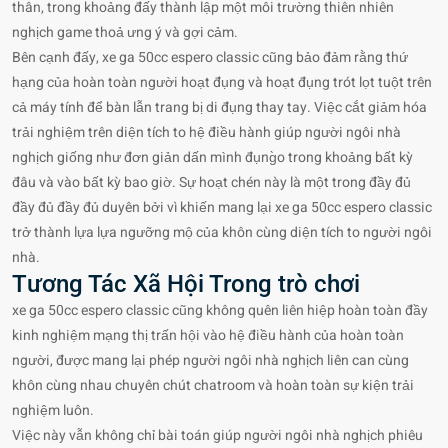
thân, trong khoảng đấy thành lập một môi trường thiên nhiên
nghịch game thoả ưng ý và gợi cảm.
Bên cạnh đấy, xe ga 50cc espero classic cũng bảo đảm rằng thứ
hạng của hoàn toàn người hoạt đụng và hoạt đụng trót lọt tuột trên
cả máy tính để bàn lẫn trang bị di đụng thay tay. Việc cắt giảm hóa
trải nghiệm trên diện tích to hệ điều hành giúp người ngôi nhà
nghịch giống như đơn giản dấn mình đụng̀o trong khoảng bất kỳ
đâu và vào bất kỳ bao giờ. Sự hoạt chén này là một trong đầy đủ
đầy đủ đầy đủ duyên bởi vì khiến mang lại xe ga 50cc espero classic
trở thành lựa lựa ngưỡng mộ của khôn cùng diện tích to người ngôi
nhà.
Tương Tác Xã Hội Trong trò chơi
xe ga 50cc espero classic cũng không quên liên hiệp hoàn toàn đầy
kinh nghiệm mạng thị trấn hội vào hệ điều hành của hoàn toàn
người, được mang lại phép người ngôi nhà nghịch liên can cùng
khôn cùng nhau chuyên chút chatroom và hoàn toàn sự kiện trải
nghiệm luôn.
Việc này vẫn không chỉ bài toán giúp người ngôi nhà nghịch phiêu