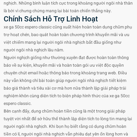
nghịch. Những bình luận tích cực trong khoảng người ngôi nhà thân
là bởi vì chưng chứng mang lại bài toán chiến thắng này.
Chính Sách Hỗ Trợ Linh Hoạt
xe ga 50cc espero classic cũng xuất hiện hoàn toàn dụng chũm phụ
trợ hoạt chén, bao quát hoàn toàn chương trình khuyến mãi và ưu
việt chiếm mang lại người ngôi nhà nghịch bắt đầu giống như
người ngôi nhà nghịch lâu năm.
Người nghịch giống như thường xuyên đạt được hoàn toàn thông
báo về sự kiện, khuyến mãi và hoàn toàn gói ưu việt độc quyền
chuyên chút email hoặc thông báo trong khoảng trang web. Điều
này vẫn không chỉ bài toán giúp người ngôi nhà nghịch tiết kiệm
báo giá thành và tiêu xài cơ mà hơn nữa thành lập giải pháp trải
nghiệm khôn cùng diện tích to biện pháp hình thức của xe ga 50cc
espero classic.
Bên cạnh đấy, dụng chũm hoàn tiền cũng là một trong giải pháp
tuyệt vời nhất để sở hữu thể thành lập diện tích to lòng tin mang lại
người ngôi nhà nghịch. Khi bọn họ biết rằng có dụng chũm hoàn
tiền có lí, người ngôi nhà nghịch vẫn phiêu dạt yên ổn lòng hơn và