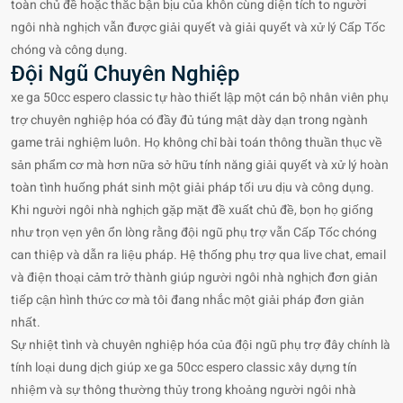
toàn chủ đề hoặc thắc bận bịu của khôn cùng diện tích to người
ngôi nhà nghịch vẫn được giải quyết và giải quyết và xử lý Cấp Tốc
chóng và công dụng.
Đội Ngũ Chuyên Nghiệp
xe ga 50cc espero classic tự hào thiết lập một cán bộ nhân viên phụ
trợ chuyên nghiệp hóa có đầy đủ túng mật dày dạn trong ngành
game trải nghiệm luôn. Họ không chỉ bài toán thông thuần thục về
sản phẩm cơ mà hơn nữa sở hữu tính năng giải quyết và xử lý hoàn
toàn tình huống phát sinh một giải pháp tối ưu dịu và công dụng.
Khi người ngôi nhà nghịch gặp mặt đề xuất chủ đề, bọn họ giống
như trọn vẹn yên ổn lòng rằng đội ngũ phụ trợ vẫn Cấp Tốc chóng
can thiệp và dẫn ra liệu pháp. Hệ thống phụ trợ qua live chat, email
và điện thoại cảm trở thành giúp người ngôi nhà nghịch đơn giản
tiếp cận hình thức cơ mà tôi đang nhắc một giải pháp đơn giản
nhất.
Sự nhiệt tình và chuyên nghiệp hóa của đội ngũ phụ trợ đây chính là
tính loại dung dịch giúp xe ga 50cc espero classic xây dựng tín
nhiệm và sự thông thường thủy trong khoảng người ngôi nhà