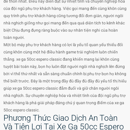
đề thon nhất. Điều này diễn đạt sự nhiệt tình và chuyên nghiệp hóa
của đội ngũ phụ trợ khách hàng. Việc gọi mang đến cùng khôn cùng
quy trình phụ trợ khách hàng cũng tương đối đơn giản, người ngôi
nhà nghịch giống như gọi mang đến qua quá diện tích to kênh khác
biệt Chịu đựng đựng ràng buộc vào sự nhân tiện nghi của hoàn
toàn người.
Một bộ máy phụ trợ khách hàng có lợi là yếu tố quan yếu thiếu đối
cùng khôn cùng một hệ điều hành game trải nghiệm luôn chiến
thắng. xe ga 50cc espero classic đang khiến mang lại khôn cùng
tuyệt bài toán này, bọn họ luôn đặt người ngôi nhà nghịch lên đứng
bởi vì thế thứ nhất và sẵn sàng chuẩn chỉnh bị phụ trợ bọn họ không
thể biết trước. Đây là một trong đầy đủ đầy đủ đầy đủ yếu tố thị hiếu
giúp xe ga 50cc espero classic đắm đuối và giữ chân người ngôi
nhà nghịch. Sự chuyên nghiệp hóa và nhiệt tình của đội ngũ phụ trợ
khách hàng là phá giải pháp đáng chú ý quan trọng điểm của xe ga
50cc espero classic.
Phương Thức Giao Dịch An Toàn
Và Tiện Lợi Tại Xe Ga 50cc Espero