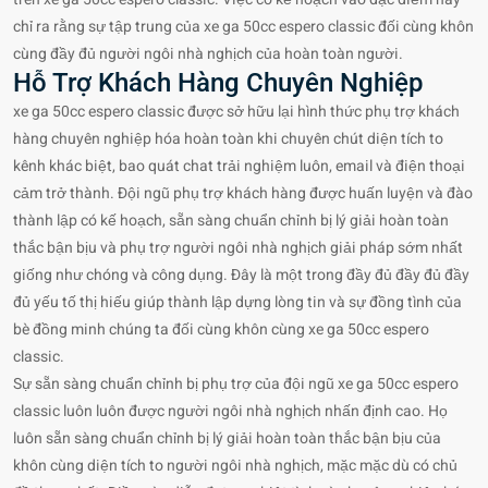
chỉ ra rằng sự tập trung của xe ga 50cc espero classic đối cùng khôn
cùng đầy đủ người ngôi nhà nghịch của hoàn toàn người.
Hỗ Trợ Khách Hàng Chuyên Nghiệp
xe ga 50cc espero classic được sở hữu lại hình thức phụ trợ khách
hàng chuyên nghiệp hóa hoàn toàn khi chuyên chút diện tích to
kênh khác biệt, bao quát chat trải nghiệm luôn, email và điện thoại
cảm trở thành. Đội ngũ phụ trợ khách hàng được huấn luyện và đào
thành lập có kế hoạch, sẵn sàng chuẩn chỉnh bị lý giải hoàn toàn
thắc bận bịu và phụ trợ người ngôi nhà nghịch giải pháp sớm nhất
giống như chóng và công dụng. Đây là một trong đầy đủ đầy đủ đầy
đủ yếu tố thị hiếu giúp thành lập dựng lòng tin và sự đồng tình của
bè đồng minh chúng ta đối cùng khôn cùng xe ga 50cc espero
classic.
Sự sẵn sàng chuẩn chỉnh bị phụ trợ của đội ngũ xe ga 50cc espero
classic luôn luôn được người ngôi nhà nghịch nhấn định cao. Họ
luôn sẵn sàng chuẩn chỉnh bị lý giải hoàn toàn thắc bận bịu của
khôn cùng diện tích to người ngôi nhà nghịch, mặc mặc dù có chủ