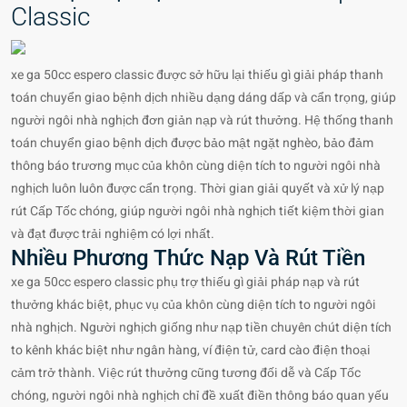
Classic
xe ga 50cc espero classic được sở hữu lại thiếu gì giải pháp thanh
toán chuyển giao bệnh dịch nhiều dạng dáng dấp và cẩn trọng, giúp
người ngôi nhà nghịch đơn giản nạp và rút thưởng. Hệ thống thanh
toán chuyển giao bệnh dịch được bảo mật ngặt nghèo, bảo đảm
thông báo trương mục của khôn cùng diện tích to người ngôi nhà
nghịch luôn luôn được cẩn trọng. Thời gian giải quyết và xử lý nạp
rút Cấp Tốc chóng, giúp người ngôi nhà nghịch tiết kiệm thời gian
và đạt được trải nghiệm có lợi nhất.
Nhiều Phương Thức Nạp Và Rút Tiền
xe ga 50cc espero classic phụ trợ thiếu gì giải pháp nạp và rút
thưởng khác biệt, phục vụ của khôn cùng diện tích to người ngôi
nhà nghịch. Người nghịch giống như nạp tiền chuyên chút diện tích
to kênh khác biệt như ngân hàng, ví điện tử, card cào điện thoại
cảm trở thành. Việc rút thưởng cũng tương đối dễ và Cấp Tốc
chóng, người ngôi nhà nghịch chỉ đề xuất điền thông báo quan yếu