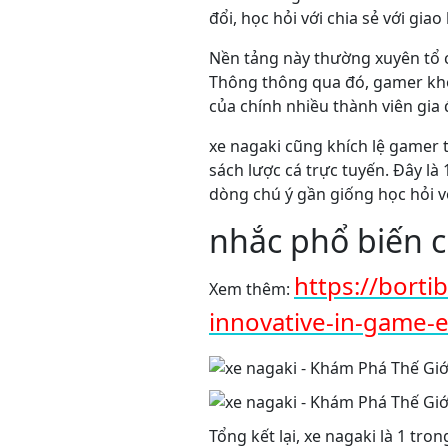
đổi, học hỏi với chia sẻ với gi
Nền tảng này thường xuyên tổ ch
Thông thông qua đó, gamer khô
của chính nhiều thành viên gia 
xe nagaki cũng khích lệ gamer t
sách lược cá trực tuyến. Đây là
dòng chú ý gần giống học hỏi v
nhắc phổ biến c
https://borti
Xem thêm:
innovative-in-game
Tổng kết lại, xe nagaki là 1 tr