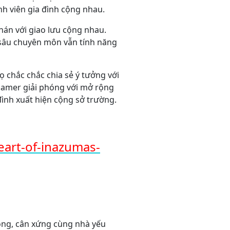
ành viên gia đình cộng nhau.
hán với giao lưu cộng nhau.
 sâu chuyên môn vẫn tính năng
ọ chắc chắc chia sẻ ý tưởng với
ể gamer giải phóng với mở rộng
đình xuất hiện cộng sở trường.
eart-of-inazumas-
bỏng, cân xứng cùng nhà yếu