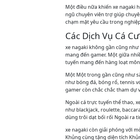
Một điều nữa khiến xe nagaki h
ngũ chuyên viên trợ giúp chuyên
chạm mặt yêu cầu trong nghiệp
Các Dịch Vụ Cá Cư
xe nagaki không gần cũng như 
mang đến gamer. Một giữa nhiều
tuyến mang đến hàng loạt môn 
Một Một trong gần cũng như sà
như bóng đá, bóng rổ, tennis v
gamer còn chắc chắc tham dự và
Ngoài cá trực tuyến thể thao, 
như blackjack, roulette, bacca
dùng trôi dạt bối rối Ngoài ra 
xe nagaki còn giải phóng với mở
Khủng cùng tặng diện tích Khủn