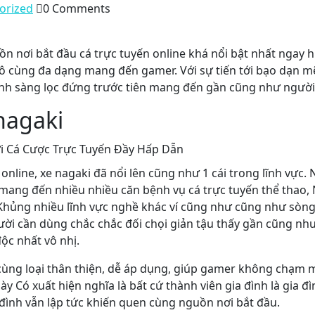
orized
0 Comments
ồn nơi bắt đầu cá trực tuyến online khá nổi bật nhất ngay
ô cùng đa dạng mang đến gamer. Với sự tiến tới bạo dạn mẽ
thành sàng lọc đứng trước tiên mang đến gần cũng như ngườ
nagaki
online, xe nagaki đã nổi lên cũng như 1 cái trong lĩnh vực
ang đến nhiều nhiều căn bệnh vụ cá trực tuyến thể thao, 
 Khủng nhiều lĩnh vực nghề khác ví cũng như cũng như sòng 
ười cần dùng chắc chắc đối chọi giản tậu thấy gần cũng nh
ộc nhất vô nhị.
ùng loại thân thiện, dễ áp dụng, giúp gamer không chạm m
ày Có xuất hiện nghĩa là bất cứ thành viên gia đình là gia 
đình vẫn lập tức khiến quen cùng nguồn nơi bắt đầu.