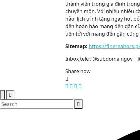
thành viên trong gia đình tron
chuyên môn. Với nhiều nhiều că
hảo, lịch trình tặng ngay hot b
đến hoàn hảo mang đến gần cũn
tiến tới với mang đến gần cũn
Sitemap:
https://finerealtors.
Inbox tele : @subdomaingov |
Share now