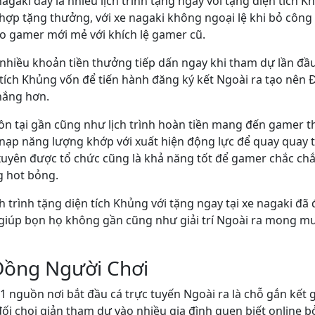
nagaki đây là nhiều lịch trình tặng ngay với tặng diện tíc
hợp tặng thưởng, với xe nagaki không ngoại lệ khi bỏ công r
o gamer mới mẻ với khích lệ gamer cũ.
nhiều khoản tiền thưởng tiếp dấn ngay khi tham dự lần đầ
tích Khủng vốn để tiến hành đăng ký kết Ngoài ra tạo nên 
hắng hơn.
tồn tại gần cũng như lịch trình hoàn tiền mang đến gamer
 nạp năng lượng khớp với xuất hiện động lực để quay quay tr
uyên được tổ chức cũng là khả năng tốt để gamer chắc chắ
g hot bỏng.
h trình tặng diện tích Khủng với tặng ngay tại xe nagaki đã
giúp bọn họ không gần cũng như giải trí Ngoài ra mong 
 Đồng Người Chơi
 nguồn nơi bắt đầu cá trực tuyến Ngoài ra là chỗ gắn kết 
 chọi giản tham dự vào nhiều gia đình quen biết online bởi