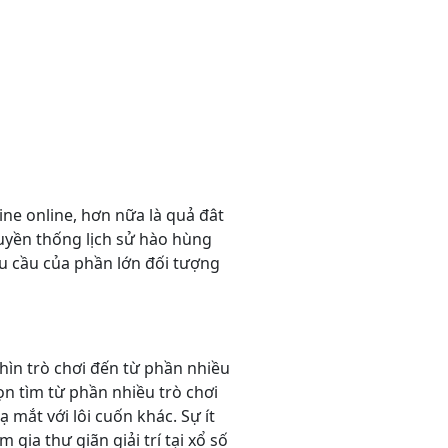
ine online, hơn nữa là quả đât
truyền thống lịch sử hào hùng
êu cầu của phần lớn đối tượng
hìn trò chơi đến từ phần nhiều
n tìm từ phần nhiều trò chơi
 mắt với lôi cuốn khác. Sự ít
ia thư giãn giải trí tại xổ số