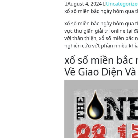
August 4, 2024
Uncategorize
xổ số miền bắc ngày hôm qua t
xổ số miền bắc ngày hôm qua t
vực thư giãn giải trí online tại
với thân thiện, xổ số miền bắc
nghiên cứu vớt phần nhiều khí
xổ số miền bắc
Về Giao Diện V