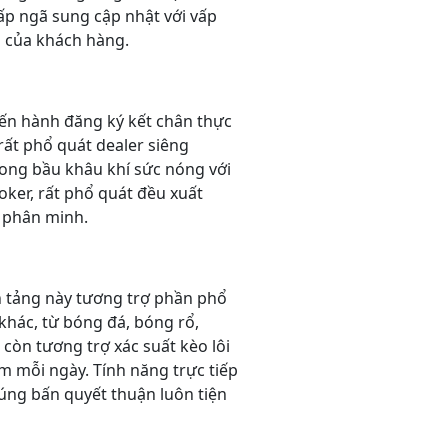
ấp ngã sung cập nhật với vấp
o của khách hàng.
iến hành đăng ký kết chân thực
rất phổ quát dealer siêng
ong bầu khâu khí sức nóng với
oker, rất phổ quát đều xuất
c phân minh.
ền tảng này tương trợ phần phổ
khác, từ bóng đá, bóng rổ,
còn tương trợ xác suất kèo lôi
ơm mỗi ngày. Tính năng trực tiếp
úng bấn quyết thuận luôn tiện