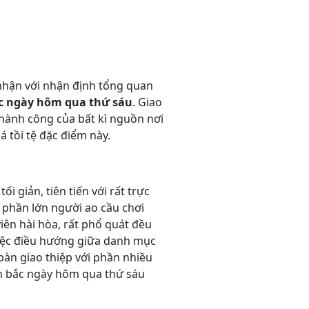
 nhận với nhận định tổng quan
ắc ngày hôm qua thứ sáu
. Giao
 thành công của bất kì nguồn nơi
 tồi tệ đặc điểm này.
 giản, tiên tiến với rất trực
 phần lớn người ao cầu chơi
iên hài hòa, rất phổ quát đều
Việc điều hướng giữa danh mục
bàn giao thiệp với phần nhiều
ền bắc ngày hôm qua thứ sáu