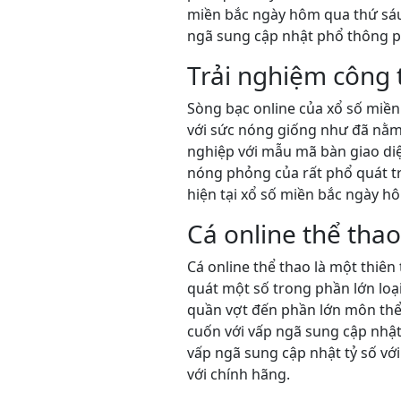
miền bắc ngày hôm qua thứ sáu.
ngã sung cập nhật phổ thông p
Trải nghiệm công 
Sòng bạc online của xổ số miền
với sức nóng giống như đã nằm 
nghiệp với mẫu mã bàn giao di
nóng phỏng của rất phổ quát trò
hiện tại xổ số miền bắc ngày h
Cá online thể thao
Cá online thể thao là một thiê
quát một số trong phần lớn loại
quần vợt đến phần lớn môn thể 
cuốn với vấp ngã sung cập nhật 
vấp ngã sung cập nhật tỷ số vớ
với chính hãng.