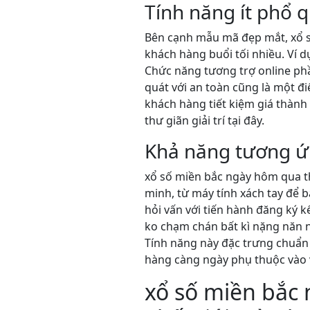
Tính năng ít phổ 
Bên cạnh mẫu mã đẹp mắt, xổ s
khách hàng buổi tối nhiều. Ví 
Chức năng tương trợ online phầ
quát với an toàn cũng là một đ
khách hàng tiết kiệm giá thành 
thư giãn giải trí tại đây.
Khả năng tương ứn
xổ số miền bắc ngày hôm qua th
minh, từ máy tính xách tay để b
hỏi vấn với tiến hành đăng ký 
ko chạm chán bất kì nặng năn nỉ
Tính năng này đặc trưng chuẩn 
hàng càng ngày phụ thuộc vào v
xổ số miền bắc