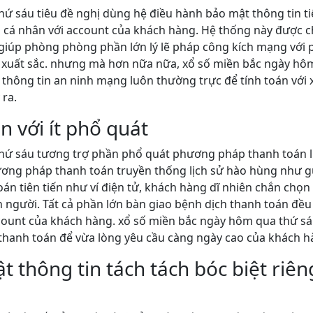
 sáu tiêu đề nghị dùng hệ điều hành bảo mật thông tin tiên
 cá nhân với account của khách hàng. Hệ thống này được c
giúp phòng phòng phần lớn lý lẽ pháp công kích mạng với 
 xuất sắc. nhưng mà hơn nữa nữa, xổ số miền bắc ngày hô
thông tin an ninh mạng luôn thường trực để tính toán với 
 ra.
 với ít phổ quát
hứ sáu tương trợ phần phổ quát phương pháp thanh toán lu
ơng pháp thanh toán truyền thống lịch sử hào hùng như 
n tiên tiến như ví điện tử, khách hàng dĩ nhiên chắn chọn
n người. Tất cả phần lớn bàn giao bệnh dịch thanh toán đề
ccount của khách hàng. xổ số miền bắc ngày hôm qua thứ sá
h thanh toán để vừa lòng yêu cầu càng ngày cao của khách h
 thông tin tách tách bóc biệt riêng