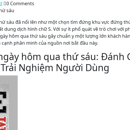
d
0 Comments
hứ sáu
hứ sáu đã nổi lên như một chọn tìm đứng khu vực đứng thứ
 đất dung dịch hình chữ S. Với sự ít phổ quát về trò chơi với
 ngày hôm qua thứ sáu gây chuẩn y một lượng lớn khách hàng.
a cạnh phân minh của nguồn nơi bắt đầu này.
 ngày hôm qua thứ sáu: Đánh 
à Trải Nghiệm Người Dùng