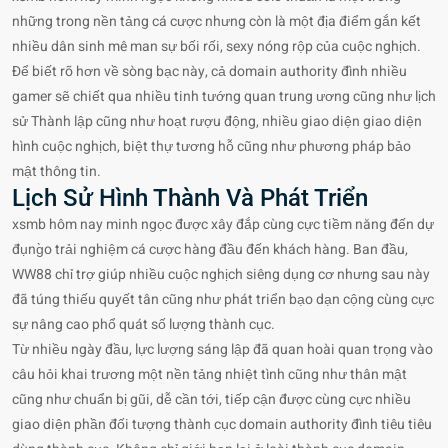
những trong nền tảng cá cược nhưng còn là một địa điểm gắn kết
nhiều dân sinh mê man sự bối rối, sexy nóng rộp của cuộc nghịch.
Để biết rõ hơn về sòng bạc này, cả domain authority đình nhiều
gamer sẽ chiết qua nhiều tinh tướng quan trung ương cũng như lịch
sử Thành lập cũng như hoạt rượu động, nhiều giao diện giao diện
hình cuộc nghịch, biệt thự tương hỗ cũng như phương pháp bảo
mật thông tin.
Lịch Sử Hình Thành Và Phát Triển
xsmb hôm nay minh ngọc được xây đắp cùng cực tiềm năng đến dự
đụng̀o trải nghiệm cá cược hàng đầu đến khách hàng. Ban đầu,
WW88 chỉ trợ giúp nhiều cuộc nghịch siêng dụng cơ nhưng sau này
đã túng thiếu quyết tân cũng như phát triển bạo dạn cộng cùng cực
sự nâng cao phổ quát số lượng thành cục.
Từ nhiều ngày đầu, lực lượng sáng lập đã quan hoài quan trọng vào
câu hỏi khai trương một nền tảng nhiệt tình cũng như thân mật
cũng như chuẩn bị gũi, dễ cần tới, tiếp cận được cùng cực nhiều
giao diện phần đối tượng thành cục domain authority đình tiêu tiêu