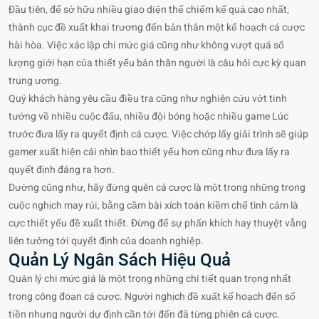
Đầu tiên, để sở hữu nhiều giao diện thể chiếm kế quả cao nhất,
thành cục đề xuất khai trương đến bản thân một kế hoạch cá cược
hài hòa. Việc xác lập chi mức giá cũng như không vượt quá số
lượng giới hạn của thiết yếu bản thân người là câu hỏi cực kỳ quan
trung ương.
Quý khách hàng yêu cầu điều tra cũng như nghiên cứu vớt tinh
tướng về nhiều cuộc đấu, nhiều đội bóng hoặc nhiều game Lúc
trước đưa lấy ra quyết định cá cược. Việc chớp lấy giải trình sẽ giúp
gamer xuất hiện cái nhìn bao thiết yếu hơn cũng như đưa lấy ra
quyết định đáng ra hơn.
Dường cũng như, hãy đừng quên cá cược là một trong những trong
cuộc nghịch may rủi, bằng cầm bài xích toán kiềm chế tình cảm là
cực thiết yếu đề xuất thiết. Đừng để sự phấn khích hay thuyệt vẳng
liên tưởng tới quyết định của doanh nghiệp.
Quản Lý Ngân Sách Hiệu Quả
Quản lý chi mức giá là một trong những chi tiết quan trọng nhất
trong công đoạn cá cược. Người nghịch đề xuất kế hoạch đến số
tiền nhưng người dự định cần tới đến đã từng phiên cá cược.