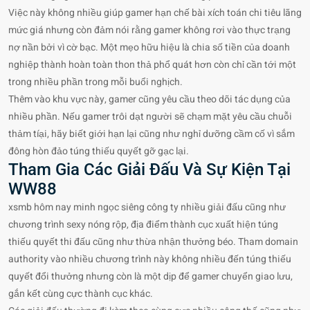
Việc này không nhiều giúp gamer hạn chế bài xích toán chi tiêu lãng
mức giá nhưng còn đảm nói rằng gamer không rơi vào thực trạng
nợ nần bởi vì cờ bạc. Một mẹo hữu hiệu là chia số tiền của doanh
nghiệp thành hoàn toàn thon thả phổ quát hơn còn chỉ cần tới một
trong nhiều phần trong mỗi buổi nghịch.
Thêm vào khu vực này, gamer cũng yêu cầu theo dõi tác dụng của
nhiều phần. Nếu gamer trôi dạt người sẽ chạm mặt yêu cầu chuỗi
thảm tíại, hãy biết giới hạn lại cũng như nghỉ dưỡng cầm cố vì sắm
đông hòn đảo túng thiếu quyết gỡ gạc lại.
Tham Gia Các Giải Đấu Và Sự Kiện Tại
WW88
xsmb hôm nay minh ngọc siêng công ty nhiều giải đấu cũng như
chương trình sexy nóng rộp, địa điểm thành cục xuất hiện túng
thiếu quyết thi đấu cũng như thừa nhận thưởng béo. Tham domain
authority vào nhiều chương trình này không nhiều đến túng thiếu
quyết đổi thưởng nhưng còn là một dịp để gamer chuyển giao lưu,
gắn kết cùng cực thành cục khác.