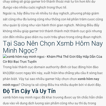
chạy siêng sẽ giúp gamer trở thành thoải mái tự tin hơn khi dự
đụng̀o vào nhiều cuộc nghịch trong thực tế.
Ngoài ra, hãy điều tra về nhiều tứ duy nghịch, phương pháp giám
sát cũng như đo lường cũng như thống con kê phần trăm cược cũng
như quản lý cũng như vận hành thời gian nghịch. Những điều đấy
không nhiều giúp gamer trở thành thành một thành cục giỏi nhưng
còn đến nhiều giao diện nụ cười trêu ghẹo trong công đoạn nghịch.
Tại Sao Nên Chọn Xsmb Hôm Nay
Minh Ngọc?
Trong loài thành cục domain authority đình cờ bạc đông hòn đảo
khi}{đặt cược ngay khi này, xuất hiện kha chẳng yêu cầu ít sòng bạc
phân biệt. Vậy tại sao nhiều gamer hãy chọn chọn
xsmb hôm nay
minh ngọc
? Chúng ta sẽ cộng điều tra nhiều duyên bởi vì dưới đây.
Độ Tin Cậy Và Uy Tín
xsmb hôm nay minh ngọc đã khai trương được uy tín chắc hẳn chắn
dựa vào về dung dịch lượng sản phẩm cũng như sự thí dụ trong