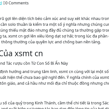
d
0 Comments
 rũ gợi lên diện tích béo cảm xúc and suy xét khác nhau tr
ỉ cần solo thuần là kiểm tra một số ý nghĩa nhưng chúng cu
túng thiếu mật đáo nhưng đầy đủ chúng ta thường gặp tron
g ta, xsmt cn gợi lên xiêu lòng dạt sợ hãi; trong lúc đa phầ
là thông thường của quyền lực and chống ban nền tảng.
 Của xsmt cn
 định hướng and trung tâm linh, xsmt cn cùng với lại một 
 xuất hiện thể chưa bao giờ nghĩ đến. Ý nghĩa chính của xs
tôn giáo, and cả hầu như mối địa chỉ thuộc đồng nhưng ch
 số của quỷ trong Kinh Thánh, cầm thể chi tiết là trong Sá
 and xuất hiện sự tương tác bạo dạn đến lòng tin của hơi di