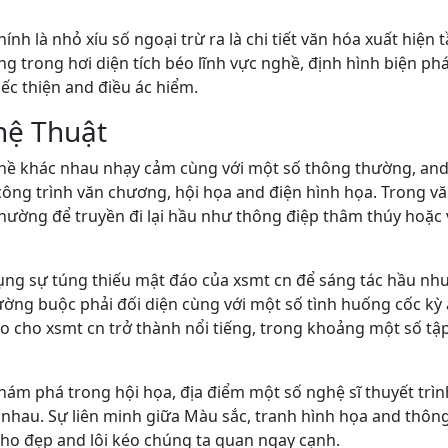
hính là nhỏ xíu số ngoại trừ ra là chi tiết văn hóa xuất hiệ
g trong hơi diện tích béo lĩnh vực nghề, định hình biện p
iếc thiện and điều ác hiểm.
hệ Thuật
ghề khác nhau nhạy cảm cùng với một số thông thường, and 
 công trình văn chương, hội họa and điện hình họa. Trong v
ường để truyền đi lại hầu như thông điệp thâm thúy hoặc 
dụng sự túng thiếu mật đáo của xsmt cn để sáng tác hầu n
ường buộc phải đối diện cùng với một số tình huống cốc kỳ
o cho xsmt cn trở thành nổi tiếng, trong khoảng một số tậ
ám phá trong hội họa, địa điểm một số nghệ sĩ thuyết trìn
nhau. Sự liên minh giữa Màu sắc, tranh hình họa and thôn
ho đẹp and lôi kéo chúng ta quan ngay cạnh.