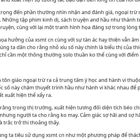
hệ trọng đến phần thường nhìn nhận and đánh giá, ngoại trừ
. Những tập phim kinh dị, sách truyện and hầu như thành t
ruyện, cùng với lại một tranh hình họa đáng sợ trong lòng t
họa hưởng của xsmt cn cùng với sự tàn ác hay thiện vẫn âm 
úng ta dân cho rằng nhỏ xíu số này chính là biểu thị của th
chỉ cần một thông thường solo thuần ko thể cùng với điểm 
i
n tôn giáo ngoại trừ ra cả trung tâm ý học and hành vi thu
c số này chăm thuyết trình hầu như hành vi khác nhau để 
 xuất hiện thể xẩy ra.
 rằng trong thị trường, xuất hiện tương đối diện tích béo c
 nhưng người ta cho rằng ko may. Cảm giác sợ hãi and sợ h
 trắc trở thi thoảng thấy.
húng ta tiêu sử dụng xsmt cn như một phương pháp để thác