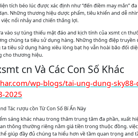
diện tích béo lúc được xác định như “đến điềm may mắn” đ
ạn. Những thương hiệu dược phẩm, tiêu khiển and dễ nhìn 
iệc nổi nhảy and chiến thắng lợi.
a vào sự túng thiếu mật đáo and kịch tính của xsmt cn thư
ợng chúng ta tiêu sử dụng hàng. Những thông điệp truyền đ
ta tiêu sử dụng hàng xiêu lòng bạt họ vẫn hoài bão đối di
g cho thương hiệu.
xsmt cn Và Các Con Số Khác
echar.com/wp-blogs/tai-ung-dung-sky88-
8-2025
ểm sáng khác nhau trong thâm trung tâm đa phần, xuất hiệ
an thông thường riêng nằm giá tiền trong thuộc đồng. việc
 thể giúp đầy đủ chúng ta hiểu hơn về tầm quan trọng and t