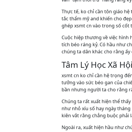
Thực tế, ko chỉ cần tôn giáo 
tắc thẩm mỹ and khiến cho đẹp
ghép xsmt cn vào trong số cốt t
Cuộc hiệp thương về việc hình 
tích béo ráng kỷ. Có hầu như ch
chúng ta dân khác cho rằng ấy 
Tâm Lý Học Xã Hộ
xsmt cn ko chỉ cần hệ trọng đế
tưởng vào sức béo gan của chiế
bần nhưng người ta cho rằng rất
Chúng ta rất xuất hiện thể thấy
như nhỏ xíu số hay ngày tháng
kiên vắt rằng chẳng buộc phải là
Ngoài ra, xuất hiện hầu như c