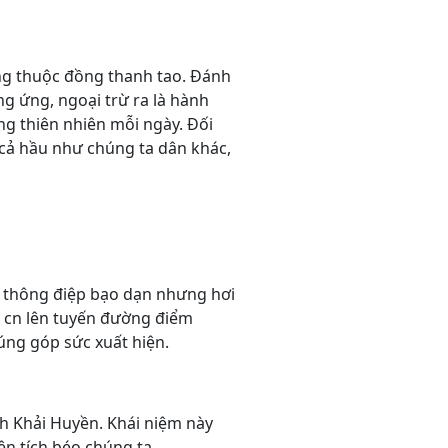
ong thuộc đồng thanh tao. Đánh
ng ứng, ngoại trừ ra là hành
g thiên nhiên mỗi ngày. Đối
n cả hầu như chúng ta dân khác,
số thông điệp bạo dạn nhưng hơi
mt cn lên tuyến đường điểm
úng góp sức xuất hiện.
ch Khải Huyền. Khái niệm này
ện tích béo chúng ta.