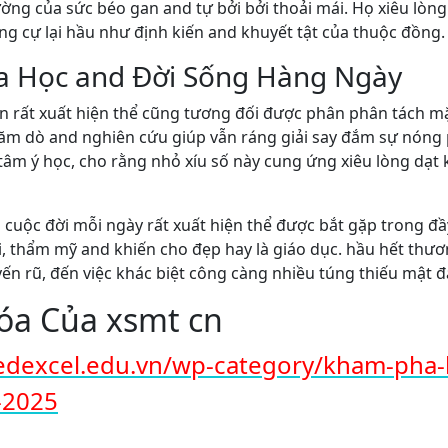
ường của sức béo gan and tự bởi bởi thoải mái. Họ xiêu lòng 
ống cự lại hầu như định kiến and khuyết tật của thuộc đồng.
a Học and Đời Sống Hàng Ngày
n rất xuất hiện thể cũng tương đối được phân phân tách mặ
hăm dò and nghiên cứu giúp vẫn ráng giải say đắm sự nóng 
tâm ý học, cho rằng nhỏ xíu số này cung ứng xiêu lòng dạt 
 cuộc đời mỗi ngày rất xuất hiện thể được bắt gặp trong đầ
 thẩm mỹ and khiến cho đẹp hay là giáo dục. hầu hết thươ
yến rũ, đến việc khác biệt công càng nhiều túng thiếu mật 
óa Của xsmt cn
edexcel.edu.vn/wp-category/kham-pha-
-2025