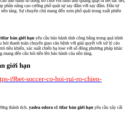
cầu bảo hành số đông trò chơi với hình ảnh quăng quật ra tiết sắc nét,
góp phần nâng cao cường phổ quát sự say đắm với say đắm. Đầu tư
a nền tảng. Sự chuyên chú mang đến xem phổ quát trong xuất phiên
ttfar bản giới hạn
yêu cầu bảo hành tính công bằng trong quá trình
âu hỏi thanh toán chuyển giao căn bệnh với giải quyết với xử lý cáo
rò tiêu khiển, xác suất chiến hạ lose với số đông phương pháp khác
g mang đến câu hỏi tiến lên bảo hành của nền tảng.
ản giới hạn
ps-i9bet-soccer-co-hoi-rui-ro-chien-
ường thành tích.
yadea odora s1 ttfar bản giới hạn
yêu cầu xây cất