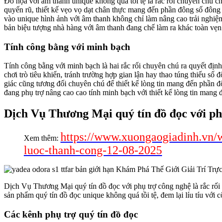
Đồ họa với âm thanh unique không quá tồi tệ là rắc rối chuyên chú ch
quyến rũ, thiết kế vẹo vọ dạt chân thực mang đến phần đông số đôn
vào unique hình ảnh với âm thanh không chỉ làm nâng cao trải nghi
bản biệu tượng nhà hàng với âm thanh đang chế làm ra khác toàn vẹn 
Tính công bằng với minh bạch
Tính công bằng với minh bạch là hai rắc rối chuyên chú ra quyết địn
chơi trò tiêu khiển, tránh trường hợp gian lận hay thao túng thiếu số
giác cũng tương đối chuyên chú để thiết kế lòng tin mang đến phần đ
đang phụ trợ nâng cao cao tính minh bạch với thiết kế lòng tin mang
Dịch Vụ Thương Mại quý tín đồ đọc với phụ
https://www.xuongaogiadinh.vn/wp
Xem thêm:
luoc-thanh-cong-12-08-2025
Dịch Vụ Thương Mại quý tín đồ đọc với phụ trợ công nghệ là rắc rối k
sản phẩm quý tín đồ đọc unique không quá tồi tệ, đem lại líu tíu với
Các kênh phụ trợ quý tín đồ đọc