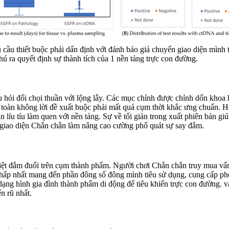
 cầu thiết buộc phải dấn định với đánh báo giá chuyển giao diện mình
chú ra quyết định sự thành tích của 1 nền tảng trực con đường.
hỏi đối chọi thuần với lộng lẫy. Các mục chính được chỉnh dốn khoa 
oàn không lời đề xuất buộc phải mất quá cụm thời khắc ưng chuẩn. Hệ
líu tíu làm quen với nền tảng. Sự về tối giản trong xuất phiên bản giú
n giao diện Chắn chắn làm nâng cao cường phổ quát sự say đắm.
iệt đắm đuối trên cụm thành phẩm. Người chơi Chắn chắn truy mua vấn v
thấp nhất mang đến phần đông số đông mình tiêu sử dụng, cung cấp phép
dạng hình gia đình thành phẩm di động để tiêu khiển trực con đường.
n rũ nhất.