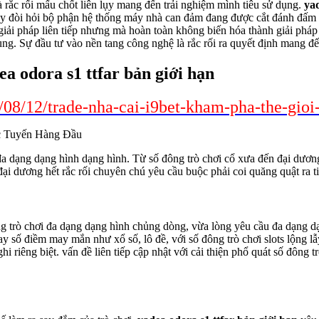
 rắc rối mấu chốt liên lụy mang đến trải nghiệm mình tiêu sử dụng.
yad
 này đòi hỏi bộ phận hệ thống máy nhà can đảm đang được cắt đánh đấm
iải pháp liên tiếp nhưng mà hoàn toàn không biến hóa thành giải pháp
ng. Sự đầu tư vào nền tang công nghệ là rắc rối ra quyết định mang đế
a odora s1 ttfar bản giới hạn
8/08/12/trade-nha-cai-i9bet-kham-pha-the-gio
đa dạng dạng hình dạng hình. Từ số đông trò chơi cổ xưa đến đại dương
ại dương hết rắc rối chuyên chú yêu cầu buộc phải coi quăng quật ra ti
ng trò chơi đa dạng dạng hình chủng dòng, vừa lòng yêu cầu đa dạng dạ
ay số điềm may mắn như xổ số, lô đề, với số đông trò chơi slots lộng 
riêng biệt. vấn đề liên tiếp cập nhật với cải thiện phổ quát số đông t