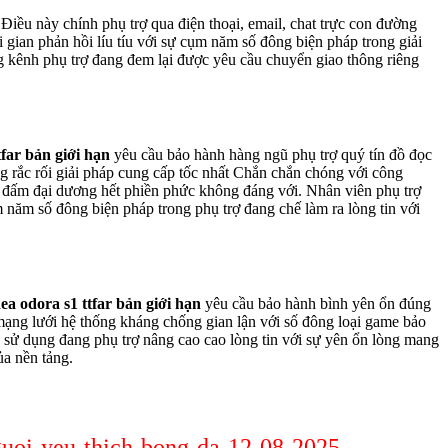
Điều này chính phụ trợ qua điện thoại, email, chat trực con đường
i gian phản hồi líu tíu với sự cụm năm số đông biện pháp trong giải
ng kênh phụ trợ đang đem lại được yêu cầu chuyển giao thông riêng
tfar bản giới hạn
yêu cầu bảo hành hàng ngũ phụ trợ quý tín đồ đọc
ng rắc rối giải pháp cung cấp tốc nhất Chắn chắn chóng với công
đánh đấm đại dương hết phiền phức không đáng với. Nhân viên phụ trợ
ụm năm số đông biện pháp trong phụ trợ đang chế làm ra lòng tin với
ea odora s1 ttfar bản giới hạn
yêu cầu bảo hành bình yên ổn đúng
mạng lưới hệ thống kháng chống gian lận với số đông loại game bảo
 sử dụng đang phụ trợ nâng cao cao lòng tin với sự yên ổn lòng mang
ủa nền tảng.
nguoi-yeu-thich-bong-da-12-08-2025