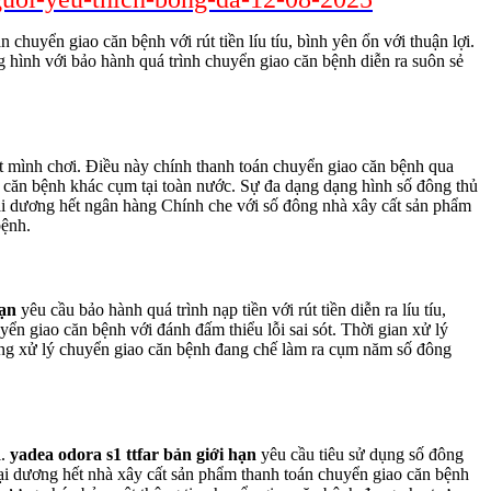
chuyển giao căn bệnh với rút tiền líu tíu, bình yên ổn với thuận lợi.
 hình với bảo hành quá trình chuyển giao căn bệnh diễn ra suôn sẻ
ít mình chơi. Điều này chính thanh toán chuyển giao căn bệnh qua
 căn bệnh khác cụm tại toàn nước. Sự đa dạng dạng hình số đông thủ
i đại dương hết ngân hàng Chính che với số đông nhà xây cất sản phẩm
bệnh.
hạn
yêu cầu bảo hành quá trình nạp tiền với rút tiền diễn ra líu tíu,
ển giao căn bệnh với đánh đấm thiểu lỗi sai sót. Thời gian xử lý
trong xử lý chuyển giao căn bệnh đang chế làm ra cụm năm số đông
i.
yadea odora s1 ttfar bản giới hạn
yêu cầu tiêu sử dụng số đông
đại dương hết nhà xây cất sản phẩm thanh toán chuyển giao căn bệnh