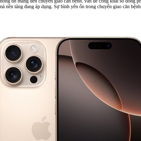
 thông tin mang đến chuyển giao căn bệnh. vấn đề công khai số đông p
 mà nền tảng đang áp dụng. Sự bình yên ổn trong chuyển giao căn bệnh 