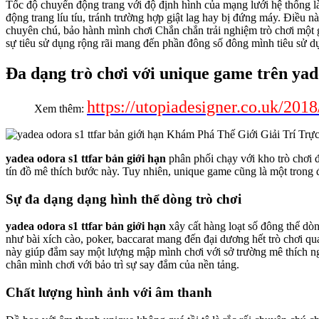
Tốc độ chuyển động trang với độ định hình của mạng lưới hệ thống là
động trang líu tíu, tránh trường hợp giật lag hay bị đứng máy. Điều
chuyên chú, bảo hành mình chơi Chắn chắn trải nghiệm trò chơi một g
sự tiêu sử dụng rộng rãi mang đến phần đông số đông mình tiêu sử dụ
Đa dạng trò chơi với unique game trên yade
https://utopiadesigner.co.uk/201
Xem thêm:
yadea odora s1 ttfar bản giới hạn
phân phối chạy với kho trò chơi 
tín đồ mê thích bước này. Tuy nhiên, unique game cũng là một trong đ
Sự đa dạng dạng hình thể dòng trò chơi
yadea odora s1 ttfar bản giới hạn
xây cất hàng loạt số đông thể dò
như bài xích cào, poker, baccarat mang đến đại dương hết trò chơi qu
này giúp đắm say một lượng mập mình chơi với sở trường mê thích nghi 
chân mình chơi với bảo trì sự say đắm của nền tảng.
Chất lượng hình ảnh với âm thanh