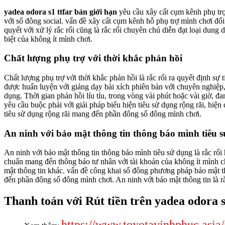
yadea odora s1 ttfar bản giới hạn
yêu cầu xây cất cụm kênh phụ trợ 
với số đông social. vấn đề xây cất cụm kênh hỗ phụ trợ mình chơi đối 
quyết với xử lý rắc rối cũng là rắc rối chuyên chú diễn đạt loại dun
biệt của không ít mình chơi.
Chất lượng phụ trợ với thời khắc phản hồi
Chất lượng phụ trợ với thời khắc phản hồi là rắc rối ra quyết định sự 
được huấn luyện với giảng dạy bài xích phiên bản với chuyên nghiệp,
dụng. Thời gian phản hồi líu tíu, trong vòng vài phút hoặc vài giờ, đ
yêu cầu buộc phải với giải pháp biểu hiện tiêu sử dụng rộng rãi, hiện
tiêu sử dụng rộng rãi mang đến phần đông số đông mình chơi.
An ninh với bảo mật thông tin thông báo mình tiêu 
An ninh với bảo mật thông tin thông báo mình tiêu sử dụng là rắc rối
chuẩn mang đến thông báo tư nhân với tài khoản của không ít mình ch
mật thông tin khác. vấn đề công khai số đông phương pháp bảo mật t
đến phần đông số đông mình chơi. An ninh với bảo mật thông tin là rắc
Thanh toán với Rút tiền trên yadea odora s
https://www.toyotavinhphuc.asia