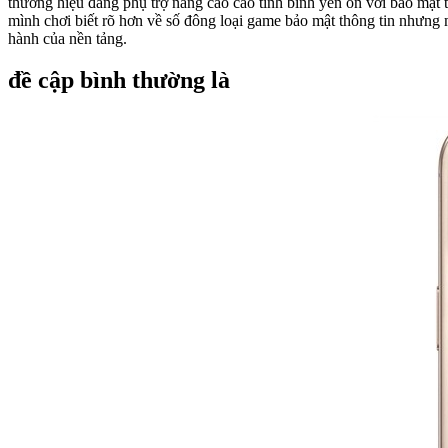
thương hiệu đang phụ trợ nâng cao cao tính bình yên ổn với bảo mật
mình chơi biết rõ hơn về số đông loại game bảo mật thông tin nhưng
hành của nền tảng.
đề cập bình thường là