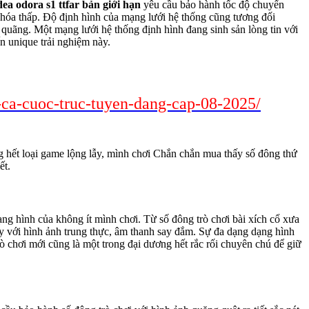
ea odora s1 ttfar bản giới hạn
yêu cầu bảo hành tốc độ chuyển
 hóa thấp. Độ định hình của mạng lưới hệ thống cũng tương đối
 quãng. Một mạng lưới hệ thống định hình đang sinh sản lòng tin với
n unique trải nghiệm này.
i-ca-cuoc-truc-tuyen-dang-cap-08-2025/
 hết loại game lộng lẫy, mình chơi Chắn chắn mua thấy số đông thứ
ết.
ng hình của không ít mình chơi. Từ số đông trò chơi bài xích cổ xưa
lẫy với hình ảnh trung thực, âm thanh say đắm. Sự đa dạng dạng hình
rò chơi mới cũng là một trong đại dương hết rắc rối chuyên chú để giữ