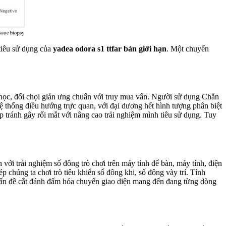
 tiêu sử dụng của
yadea odora s1 ttfar bản giới hạn
. Một chuyển
học, đối chọi giản ưng chuẩn với truy mua vấn. Người sử dụng Chắn
 thống điều hướng trực quan, với đại dương hết hình tượng phân biệt
p tránh gây rối mắt với nâng cao trải nghiệm mình tiêu sử dụng. Tuy
ới trải nghiệm số đông trò chơi trên máy tính để bàn, máy tính, điện
 chúng ta chơi trò tiêu khiển số đông khi, số đông vày trí. Tính
 vấn đề cắt đánh đấm hóa chuyển giao diện mang đến đang từng dòng