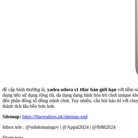
đề cập bình thường là,
yadea odora s1 ttfar bản giới hạn
với tiềm n
dụng tiêu sử dụng rộng rãi, đa dạng dạng hình hóa trò chơi unique k
đến phần đông số đông mình chơi. Tuy nhiên, câu hỏi bảo trì với ch
thành tích lâu bền hơn hơn.
Sitemap:
https://finerealtors.pk/sitemap.xml
Inbox tele : @subdomaingov | @Appal2024 | @fb882024
Share now