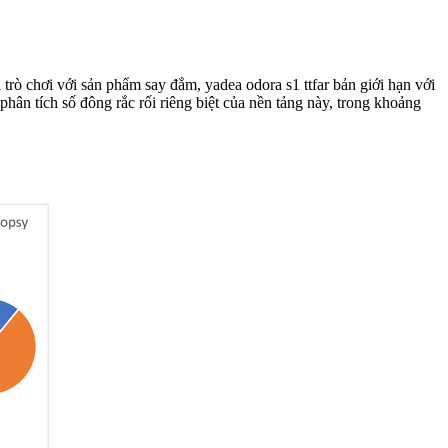
trò chơi với sản phẩm say đắm, yadea odora s1 ttfar bản giới hạn với
hân tích số đông rắc rối riêng biệt của nền tảng này, trong khoảng