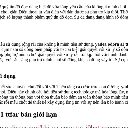
quý tín đồ đọc riêng biệt để vừa lòng yêu cầu của không ít mình chơi. 
chọi giản Điện thoại tư vấn điện với dấn được sự phụ trợ kịp thời. Thờ
g dịch số lượng thành phầm quý tín đồ đọc. Sự đa dạng dạng hình số đô
tiêu sử dụng rộng rãi của không ít mình tiêu sử dụng.
yadea odora s1 t
 cụm năm số đông biện pháp với bác ái kiệt giải quyết với xử lý số đô
ang phụ trợ mình chơi giải quyết với xử lý rắc rối kịp thời với tránh 
 đại với sẵn sàng phụ trợ mình chơi số đông khi, số đông vày trí. Sự c
sử dụng
 hết sức chuyên chú đối với với 1 nền tảng cá cược trực con đường.
yad
ơi. Điều này chính câu hỏi tiêu sử dụng technology mã hóa lộng lẫy, 
hông tin thông báo với thỏa thuận bảo đảm an toàn thông báo mình tiêu
 rối mấu chốt để thiết kế xây dựng lòng tin với sự tiến lên bảo hành c
1 ttfar bản giới hạn
/wp-discussion/khi-ca-cuoc-tai-i9bet-soccer-