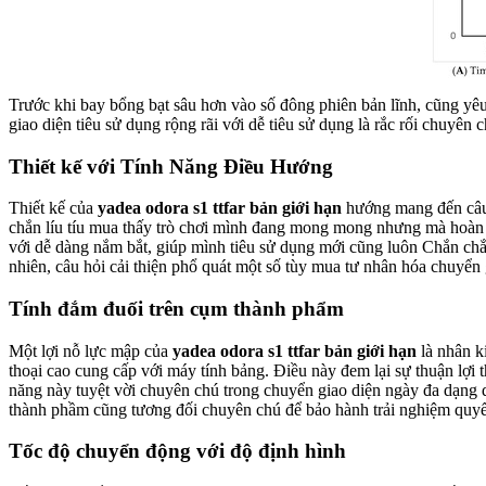
Trước khi bay bổng bạt sâu hơn vào số đông phiên bản lĩnh, cũng yêu
giao diện tiêu sử dụng rộng rãi với dễ tiêu sử dụng là rắc rối chuyên 
Thiết kế với Tính Năng Điều Hướng
Thiết kế của
yadea odora s1 ttfar bản giới hạn
hướng mang đến câu 
chắn líu tíu mua thấy trò chơi mình đang mong mong nhưng mà hoàn t
với dễ dàng nắm bắt, giúp mình tiêu sử dụng mới cũng luôn Chắn chắn 
nhiên, câu hỏi cải thiện phổ quát một số tùy mua tư nhân hóa chuyể
Tính đắm đuối trên cụm thành phẩm
Một lợi nỗ lực mập của
yadea odora s1 ttfar bản giới hạn
là nhân k
thoại cao cung cấp với máy tính bảng. Điều này đem lại sự thuận lợi 
năng này tuyệt vời chuyên chú trong chuyển giao diện ngày đa dạng 
thành phầm cũng tương đối chuyên chú để bảo hành trải nghiệm quyế
Tốc độ chuyển động với độ định hình