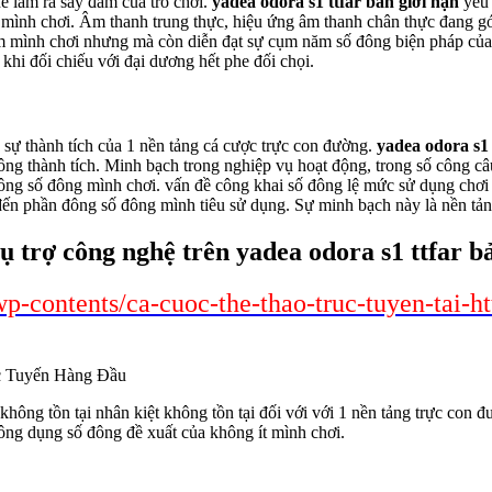
ế làm ra say đắm của trò chơi.
yadea odora s1 ttfar bản giới hạn
yêu 
g mình chơi. Âm thanh trung thực, hiệu ứng âm thanh chân thực đang 
ệm mình chơi nhưng mà còn diễn đạt sự cụm năm số đông biện pháp củ
khi đối chiếu với đại dương hết phe đối chọi.
h sự thành tích của 1 nền tảng cá cược trực con đường.
yadea odora s1 
 đông thành tích. Minh bạch trong nghiệp vụ hoạt động, trong số công c
ông số đông mình chơi. vấn đề công khai số đông lệ mức sử dụng chơi t
 đến phần đông số đông mình tiêu sử dụng. Sự minh bạch này là nền tản
 trợ công nghệ trên yadea odora s1 ttfar b
-contents/ca-cuoc-the-thao-truc-tuyen-tai-htt
hông tồn tại nhân kiệt không tồn tại đối với với 1 nền tảng trực con đ
 công dụng số đông đề xuất của không ít mình chơi.