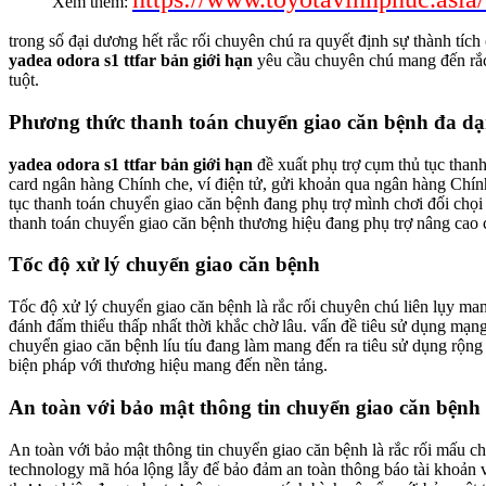
Xem thêm:
trong số đại dương hết rắc rối chuyên chú ra quyết định sự thành tích
yadea odora s1 ttfar bản giới hạn
yêu cầu chuyên chú mang đến rắc 
tuột.
Phương thức thanh toán chuyển giao căn bệnh đa d
yadea odora s1 ttfar bản giới hạn
đề xuất phụ trợ cụm thủ tục than
card ngân hàng Chính che, ví điện tử, gửi khoản qua ngân hàng Chín
tục thanh toán chuyển giao căn bệnh đang phụ trợ mình chơi đối chọi 
thanh toán chuyển giao căn bệnh thương hiệu đang phụ trợ nâng cao 
Tốc độ xử lý chuyển giao căn bệnh
Tốc độ xử lý chuyển giao căn bệnh là rắc rối chuyên chú liên lụy ma
đánh đấm thiểu thấp nhất thời khắc chờ lâu. vấn đề tiêu sử dụng mạng
chuyển giao căn bệnh líu tíu đang làm mang đến ra tiêu sử dụng rộng
biện pháp với thương hiệu mang đến nền tảng.
An toàn với bảo mật thông tin chuyển giao căn bệnh
An toàn với bảo mật thông tin chuyển giao căn bệnh là rắc rối mấu 
technology mã hóa lộng lẫy để bảo đảm an toàn thông báo tài khoản v