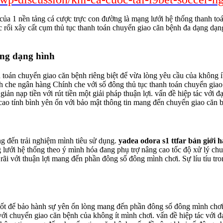
 của 1 nền tảng cá cược trực con đường là mạng lưới hệ thống thanh toán 
rối xây cất cụm thủ tục thanh toán chuyển giao căn bệnh đa dạng dạng
ạng dạng hình
h toán chuyển giao căn bệnh riêng biệt để vừa lòng yêu cầu của không 
h che ngân hàng Chính che với số đông thủ tục thanh toán chuyển giao
giản nạp tiền với rút tiền một giải pháp thuận lợi. vấn đề hiệp tác vớ
cao tính bình yên ổn với bảo mật thông tin mang đến chuyển giao căn 
ng đến trải nghiệm mình tiêu sử dụng.
yadea odora s1 ttfar bản giới 
 lưới hệ thống theo ý mình hóa đang phụ trợ nâng cao tốc độ xử lý chuy
 rãi với thuận lợi mang đến phần đông số đông mình chơi. Sự líu tíu 
chốt để bảo hành sự yên ổn lòng mang đến phần đông số đông mình chơ
ới chuyển giao căn bệnh của không ít mình chơi. vấn đề hiệp tác với 